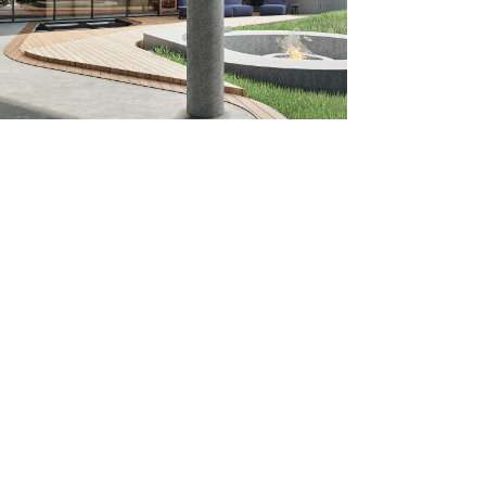
casa
barolo
explorar