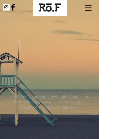
©2024 • O conteúdo deste site é autoral e
protegido. Todos os direitos reservados.
Desenvolvido por @eldebueno.