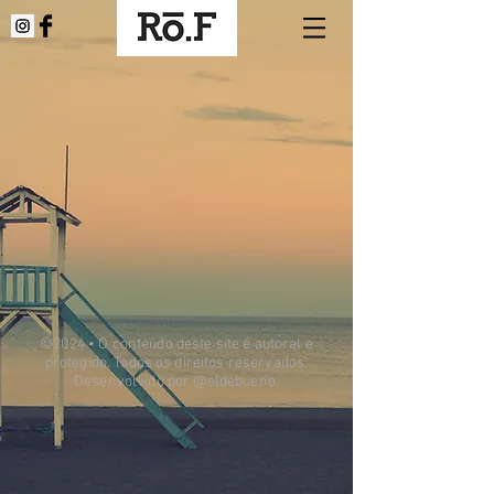
©2024 • O conteúdo deste site é autoral e
protegido. Todos os direitos reservados.
Desenvolvido por @eldebueno.