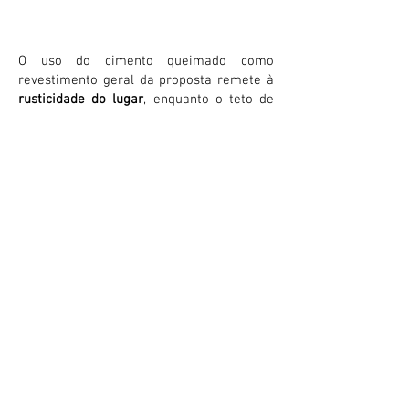
O uso do cimento queimado como
revestimento geral da proposta remete à
rusticidade do lugar
, enquanto o teto de
madeira ajuda a manter o frescor natural,
adaptando-se ao clima quente e úmido da
região. A varanda ampla e coberta, com
redes confortáveis, convida para
momentos de descanso.
Na paleta de cores, o protagonismo fica
por conta dos tons primários: vermelho,
azul e amarelo. O vermelho quente e traz
vida às portas e janelas, o azul esfria e
contrasta com o verde dos jardins ao
redor, e a luz amarela, refletindo o brilho
do sol que banha a casa o ano inteiro.
Esses tons vibrantes, aplicados no interior,
a mobília é modesta e funcional,
respeitando o modo de vida pantaneiro.