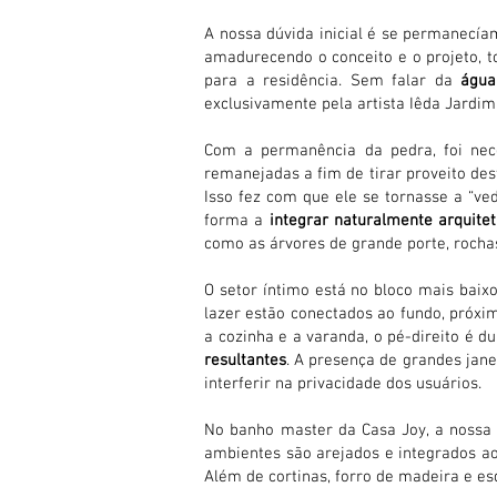
A nossa dúvida inicial é se permanecí
amadurecendo o conceito e o projeto, t
para a residência. Sem falar da
água
exclusivamente pela artista Iêda Jardim
Com a permanência da pedra, foi nece
remanejadas a fim de tirar proveito des
Isso fez com que ele se tornasse a “ve
forma a
integrar naturalmente arquite
como as árvores de grande porte, rochas 
O setor íntimo está no bloco mais baixo
lazer estão conectados ao fundo, próxim
a cozinha e a varanda, o pé-direito é 
resultantes
. A presença de grandes jane
interferir na privacidade dos usuários.
No banho master da Casa Joy, a nossa p
ambientes são arejados e integrados a
Além de cortinas, forro de madeira e es