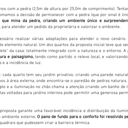
amos com a pedra (2,5m de altura por 25,0m de comprimento). Tent
omamos a decisão de permanecer com a pedra (que por sinal é lind
 que mina da pedra, criando um ambiente único e surpreenden
, para atender um pedido da proprietária e valorizar o ambiente.
ssário realizar várias adaptações para atender o novo cenário.
te elemento natural. Um dos quartos da proposta inicial teve que se
dete” da casa: totalmente integrado com a natureza e o entorno. A 
tura e paisagismo,
tendo como partido o relevo local, e valorizando
e a incidência de luz.
: cada quarto tem seu jardim privativo, criando uma parede natural
os à área externa, onde encontra-se o paredão de pedras naturais. 
duplo e a iluminação no chão chama a atenção criando um banho de l
las voltadas para jardins internos pode permitir uma generosa perme
roposta garante uma favorável incidência e distribuição da ilumi
o ambiente externo.
O pano de fundo para o conforto foi resolvido p
quadrais que pudessem criar a barreira térmica.