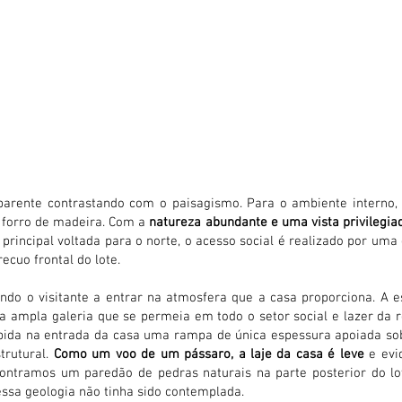
parente contrastando com o paisagismo. Para o ambiente interno
e forro de madeira. Com a
natureza abundante e uma vista privilegiad
 principal voltada para o norte, o acesso social é realizado por u
ecuo frontal do lote.
o o visitante a entrar na atmosfera que a casa proporciona. A es
a ampla galeria que se permeia em todo o setor social e lazer da r
cebida na entrada da casa uma rampa de única espessura apoiada sob
trutural.
Como um voo de um pássaro, a laje da casa é leve
e evi
contramos um paredão de pedras naturais na parte posterior do l
essa geologia não tinha sido contemplada.