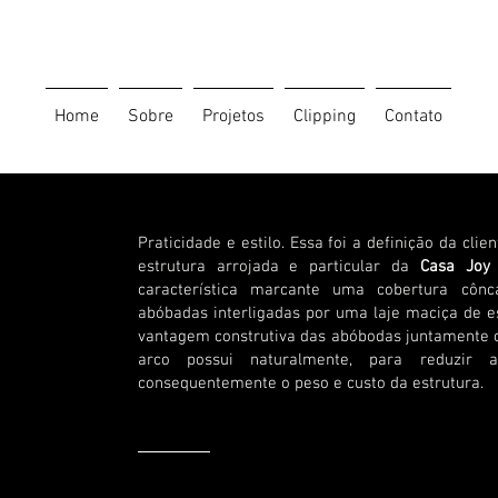
Home
Sobre
Projetos
Clipping
Contato
Praticidade e estilo. Essa foi a definição da clie
estrutura arrojada e particular da
Casa Jo
característica marcante uma cobertura cô
abóbadas interligadas por uma laje maciça de e
vantagem construtiva das abóbodas juntamente c
arco possui naturalmente, para reduzir 
consequentemente o peso e custo da estrutura.